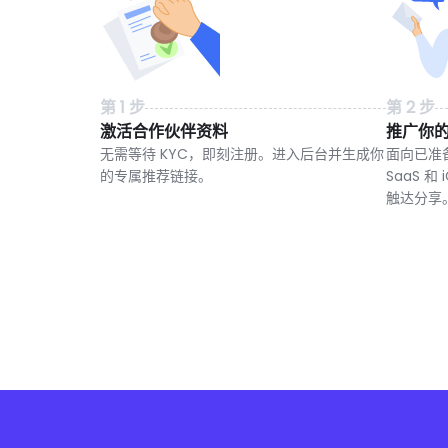
第 1 步
第 2 步
激活合作伙伴资料
推广你
无需等待 KYC，即刻注册。进入后台并生成你
面向已准备
的专属推荐链接。
SaaS 
触达分享