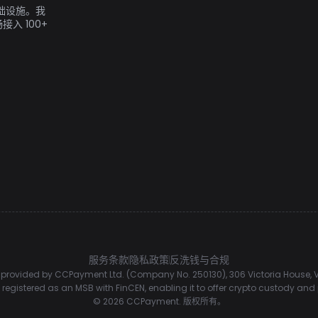
基础设施。我
入 100+
服务条款
隐私政策
反洗钱与合规
rovided by CCPayment Ltd. (Company No. 250130), 306 Victoria House, Vi
registered as an MSB with FinCEN, enabling it to offer crypto custody an
©
2026
CCPayment.
版权所有。