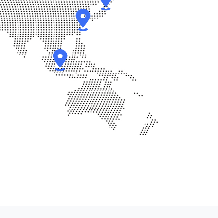
6
7
7
8
8
9
9
0
0
1
1
2