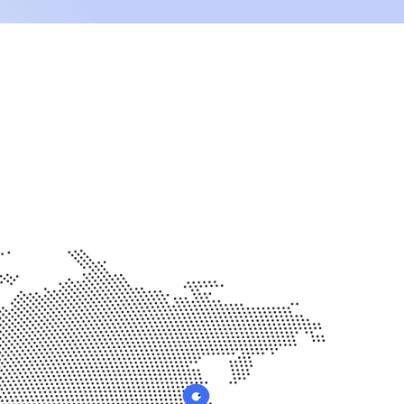
0
1
1
2
2
3
3
4
4
5
5
6