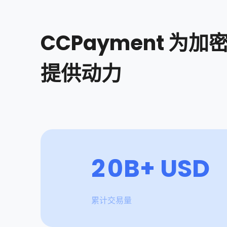
8
6
CCPayment 为加
9
7
提供动力
0
8
1
9
2
0
B+ USD
3
1
累计交易量