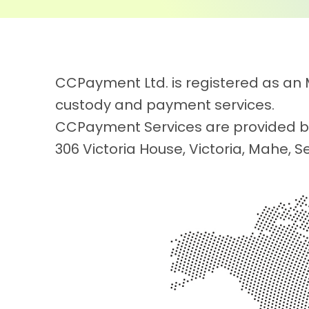
6
4
7
5
CCPayment Ltd. is registered as an M
8
6
custody and payment services.
CCPayment Services are provided b
306 Victoria House, Victoria, Mahe, S
9
7
0
8
1
9