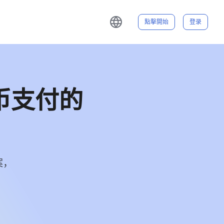
4
5
點擊開始
登录
5
6
6
7
币支付的

7
8
8
9
案，
9
0