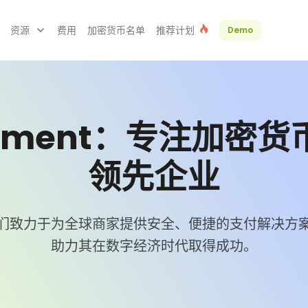
7
资源
费用
加密货币名单
推荐计划
Demo
8
9
0
yment：专注加密货
0
1
领先企业
1
2
们致力于为全球商家提供安全、便捷的支付解决方
助力其在数字经济时代取得成功。
2
3