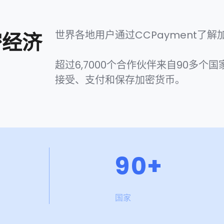
5
6
世界各地用户通过CCPayment了解
密经济
6
7
超过6,7000个合作伙伴来自90多个国
接受、支付和保存加密货币。
7
8
8
9
9
0
+
1
国家