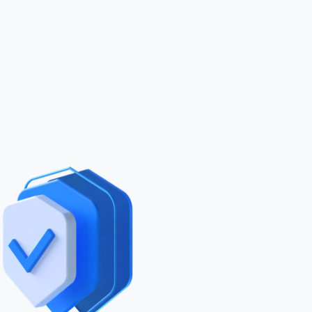
8
9
9