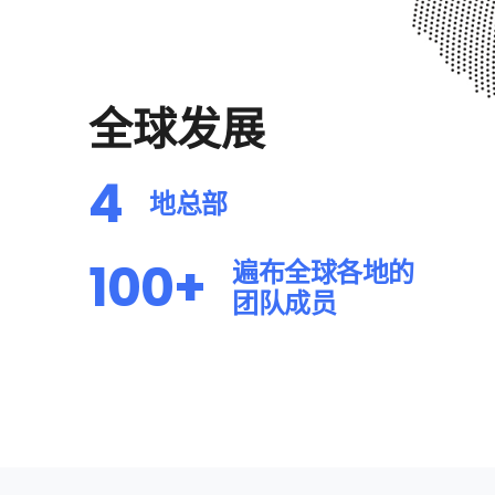
2
0
3
1
全球发展
4
2
4
地总部
5
3
100+
遍布全球各地的

团队成员
6
4
7
5