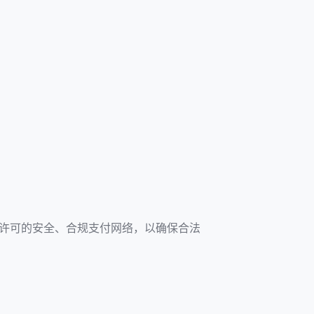
2
3
4
5
6
监管许可的安全、合规支付网络，以确保合法
7