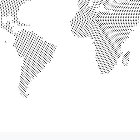
9
0
0
1
1
2
2
3
3
4
4
5