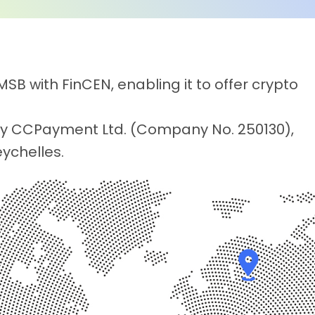
3
4
4
5
SB with FinCEN, enabling it to offer crypto
5
6
y CCPayment Ltd. (Company No. 250130),
eychelles.
6
7
7
8
8
9