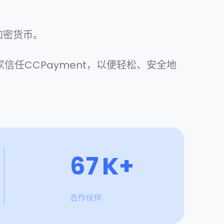
2
3
加密货币。
3
4
家信任CCPayment，以便轻松、安全地
4
5
5
6
6
7
K+
7
8
合作伙伴