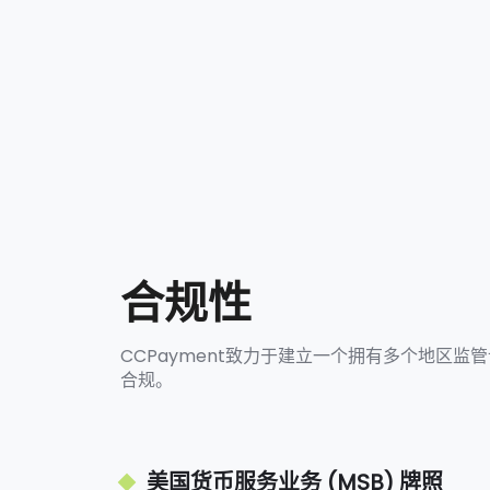
4
2
5
3
6
4
7
5
合规性
8
6
CCPayment致力于建立一个拥有多个地区
合规。
9
7
美国货币服务业务 (MSB) 牌照