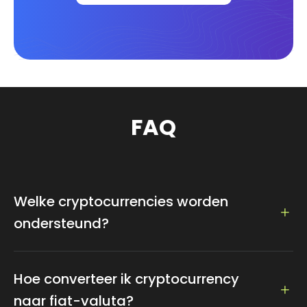
FAQ
Welke cryptocurrencies worden
ondersteund?
Meer dan 100 trending cryptocurrencies worden
ondersteund voor betaling, waaronder Bitcoin,
Hoe converteer ik cryptocurrency
Ethereum, Dogecoin, Litecoin, tether...
naar fiat-valuta?