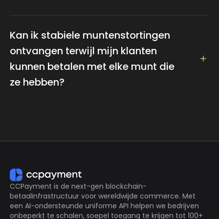
We ondersteunen het omwisselen naar fiat-valuta,
die gemakkelijk toegankelijk is door de valuta en het
Kan ik stabiele muntenstortingen
bedrag in te stellen.
ontvangen terwijl mijn klanten
kunnen betalen met elke munt die
ze hebben?
Ja, CCPayment biedt een krachtige Swap API
waarmee uw klanten met tientallen verschillende
munten kunnen betalen. Wij zetten deze betalingen
automatisch om in stabiele munten, die u vervolgens
aan uw klanten kunt crediteren.
CCPayment is de next-gen blockchain-
betaalinfrastructuur voor wereldwijde commerce. Met
een AI-ondersteunde uniforme API helpen we bedrijven
onbeperkt te schalen, soepel toegang te krijgen tot 100+