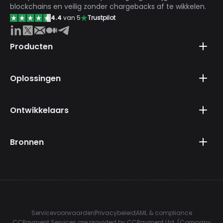
blockchains en veilig zonder chargebacks af te wikkelen.
4.4
van 5
Trustpilot
Producten
Oplossingen
Ontwikkelaars
Bronnen
Servicevoorwaarden
Privacybeleid
AML & compliance
CCPayment Services are provided by CCPayment Ltd. (Company