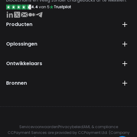
4.4
van 5
Trustpilot
Producten
Oplossingen
Ontwikkelaars
Bronnen
Servicevoorwaarden
Privacybeleid
AML & compliance
CCPayment Services are provided by CCPayment Ltd. (Company