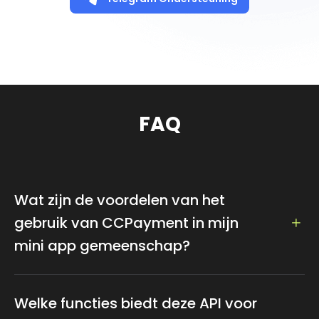
FAQ
Wat zijn de voordelen van het
gebruik van CCPayment in mijn
mini app gemeenschap?
CCPayment verbetert uw mini app en bot
gemeenschap door naadloze cryptocurrency
Welke functies biedt deze API voor
transacties, inclusief aankopen en beloningen, te