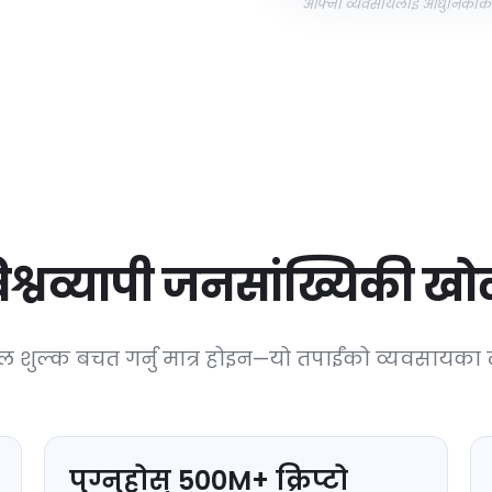
आफ्नो व्यवसायलाई आधुनिकीकरण गर
िश्वव्यापी जनसांख्यिकी खोल
 शुल्क बचत गर्नु मात्र होइन—यो तपाईंको व्यवसायका ला
पुग्नुहोस्
500
M+
क्रिप्टो