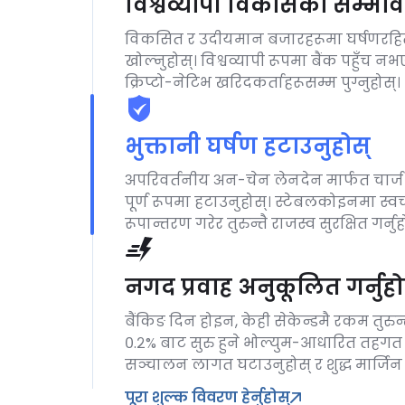
विश्वव्यापी विकासको सम्भाव
विकसित र उदीयमान बजारहरूमा घर्षणरह
खोल्नुहोस्। विश्वव्यापी रूपमा बैंक पहुँच न
क्रिप्टो-नेटिभ खरिदकर्ताहरूसम्म पुग्नुहोस्।
भुक्तानी घर्षण हटाउनुहोस्
अपरिवर्तनीय अन-चेन लेनदेन मार्फत चार्
पूर्ण रूपमा हटाउनुहोस्। स्टेबलकोइनमा स्
रूपान्तरण गरेर तुरुन्तै राजस्व सुरक्षित गर्नुह
नगद प्रवाह अनुकूलित गर्नुहो
बैंकिङ दिन होइन, केही सेकेन्डमै रकम तुरुन्त
०.२% बाट सुरु हुने भोल्युम-आधारित तहग
सञ्चालन लागत घटाउनुहोस् र शुद्ध मार्जिन
पूरा शुल्क विवरण हेर्नुहोस्