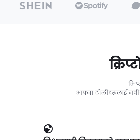
क्रिप
क्रि
आफ्ना टोलीहरूलाई नवीनत