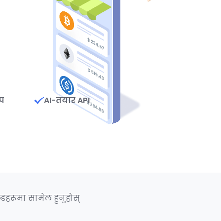
प
AI-तयार API
्डहरूमा सामेल हुनुहोस्