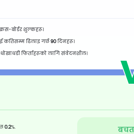
क्रस-बोर्डर शुल्कहरू।
ाई कतिसम्म ढिलाइ गर्छ
90
दिनहरू।
री धोखाधडी फिर्ताहरूको लागि संवेदनशील।
्छ
0.2
%.
बचत 