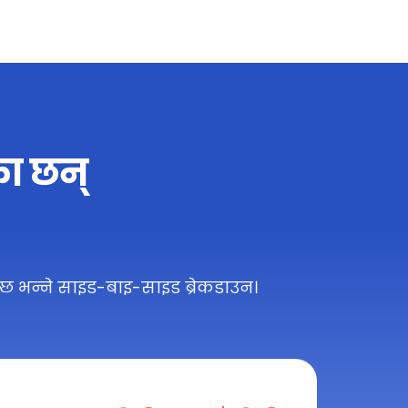
का छन्
न्छ भन्ने साइड-बाइ-साइड ब्रेकडाउन।