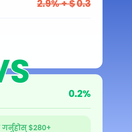
2.9
% + $
0.3
0.2
%
गर्नुहोस्
$
280
+