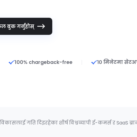
ल बुक गर्नुहोस्
100% chargeback-free
१० मिनेटमा सेटअ
िकासलाई गति दिइरहेका शीर्ष विश्वव्यापी ई-कमर्स र SaaS ब्रान