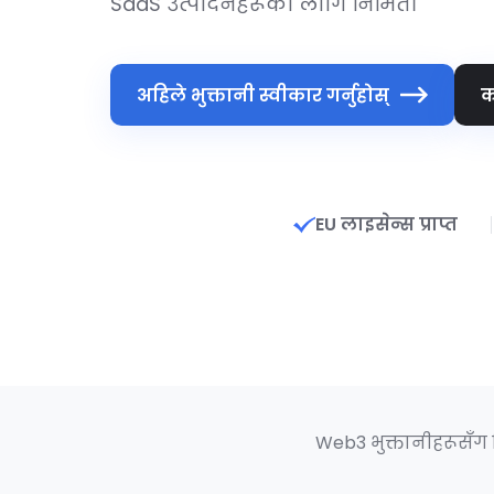
SaaS उत्पादनहरूका लागि निर्मित।
अहिले भुक्तानी स्वीकार गर्नुहोस्
क
EU लाइसेन्स प्राप्त
Web3 भुक्तानीहरूसँग व