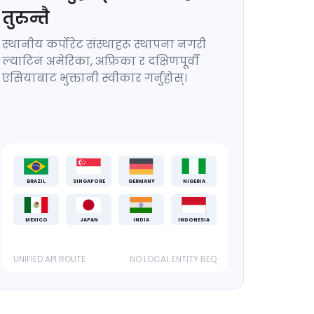
तुरुन्तै
स्थानीय कर्पोरेट संस्थाहरू स्थापना नगरी
ल्याटिन अमेरिका, अफ्रिका र दक्षिणपूर्वी
एसियाबाट भुक्तानी स्वीकार गर्नुहोस्।
BRAZIL
SINGAPORE
GERMANY
NIGERIA
MEXICO
JAPAN
INDIA
INDONESIA
UNIFIED API ROUTE
NO LOCAL ENTITY REQ