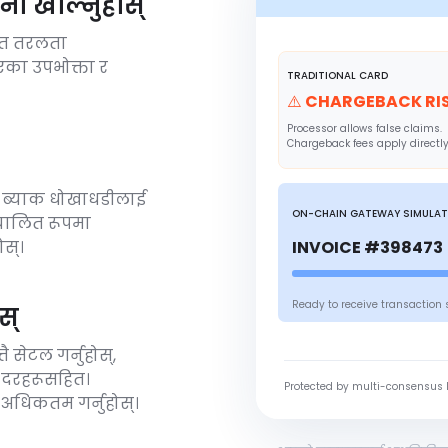
ना खोल्नुहोस्
ित तरलता
भएका उपभोक्ता र
TRADITIONAL CARD
⚠️ CHARGEBACK RI
Processor allows false claims.
Chargeback fees apply directly
ज ब्याक धोखाधडीलाई
ON-CHAIN GATEWAY SIMULA
वचालित रूपमा
INVOICE #398473 
ोस्।
Ready to receive transaction 
स्
ै सेटल गर्नुहोस्,
त दरहरूसहित।
Protected by multi-consensus 
 अधिकतम गर्नुहोस्।