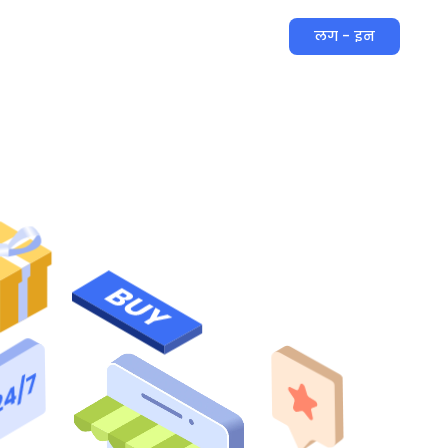
लग - इन