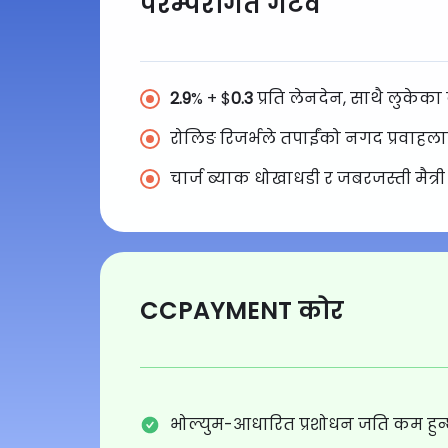
परम्परागत गेटवे
2.9
% + $
0.3
प्रति लेनदेन, साथै लुकेका 
रोलिङ रिजर्भले तपाईंको नगद प्रवाहल
चार्ज ब्याक धोखाधडी र जबरजस्ती मैत्
CCPAYMENT कोर
भोल्युम-आधारित प्रशोधन जति कम हुन