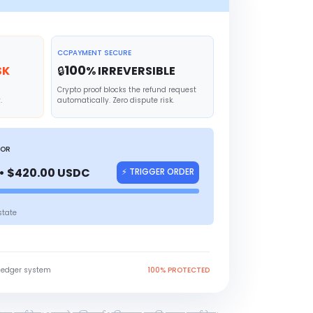
CCPAYMENT SECURE
100
SK
🔒
% IRREVERSIBLE
Crypto proof blocks the refund request
.
automatically. Zero dispute risk.
TOR
• $420.00 USDC
⚡ TRIGGER ORDER
state
ledger system
100% PROTECTED