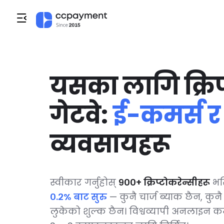
यसका लागि क्रिप्
गेटवे:
ई-कमर्स 
व्यवसायहरू
स्वीकार गर्नुहोस्
९००+ क्रिप्टोकरेन्सीहरू
भर
०.२% बाट सुरु
— कुनै चार्ज ब्याक छैन, कुनै
लुकेको शुल्क छैन। विश्वव्यापी अनलाइन 