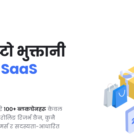
टो भुक्तानी
र SaaS
ि
१००+ ब्लकचेनहरू
केवल
 रोलिङ रिजर्भ छैन, कुनै
कमर्स र सदस्यता-आधारित