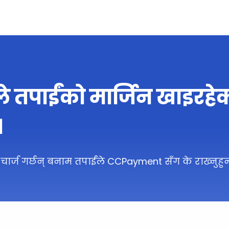
े तपाईंको मार्जिन खाइरहे
।
 चार्ज गर्छन् बनाम तपाईंले CCPayment सँग के राख्नुहु