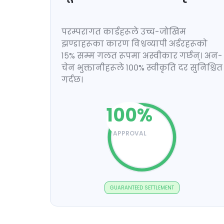
परम्परागत कार्डहरूले उच्च-जोखिम
झण्डाहरूका कारण विश्वव्यापी अर्डरहरूको
१५% सम्म गलत रूपमा अस्वीकार गर्छन्। अन-
चेन भुक्तानीहरूले १००% स्वीकृति दर सुनिश्चित
गर्दछ।
100
%
APPROVAL
GUARANTEED SETTLEMENT