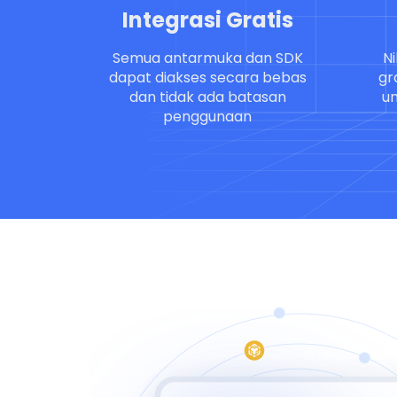
Integrasi Gratis
Semua antarmuka dan SDK
Ni
dapat diakses secara bebas
gr
dan tidak ada batasan
un
penggunaan