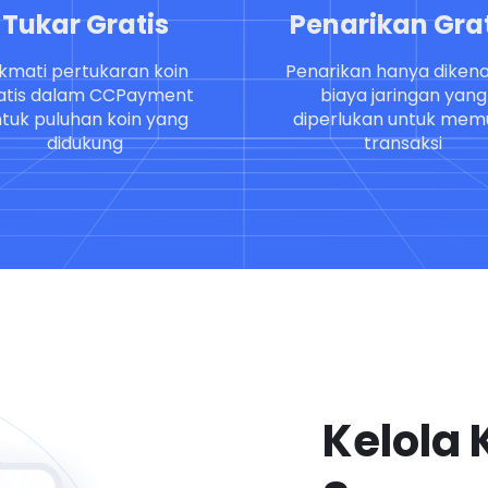
Tukar Gratis
Penarikan Grat
kmati pertukaran koin
Penarikan hanya diken
atis dalam CCPayment
biaya jaringan yang
tuk puluhan koin yang
diperlukan untuk memu
didukung
transaksi
Kelola 