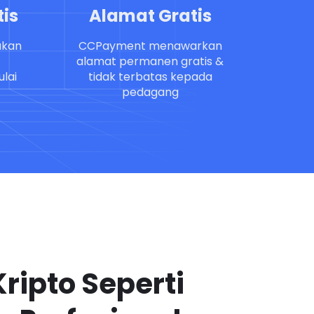
is
Alamat Gratis
akan
CCPayment menawarkan
alamat permanen gratis &
lai
tidak terbatas kepada
pedagang
Kripto Seperti