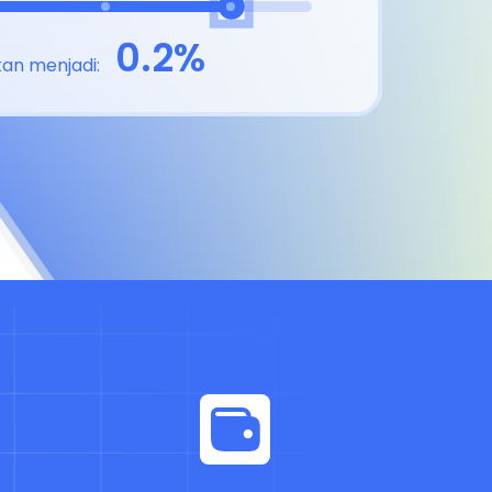
0.2%
an menjadi: