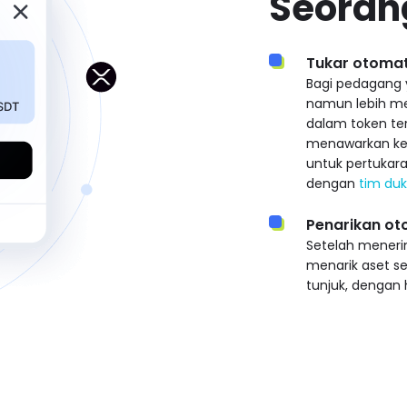
Seorang
Tukar otomat
Bagi pedagang 
namun lebih m
dalam token ter
menawarkan ke
untuk pertukara
dengan
tim du
Penarikan ot
Setelah mener
menarik aset s
tunjuk, dengan