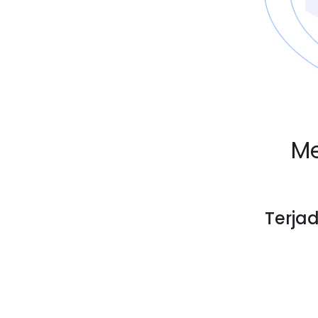
Me
Terja