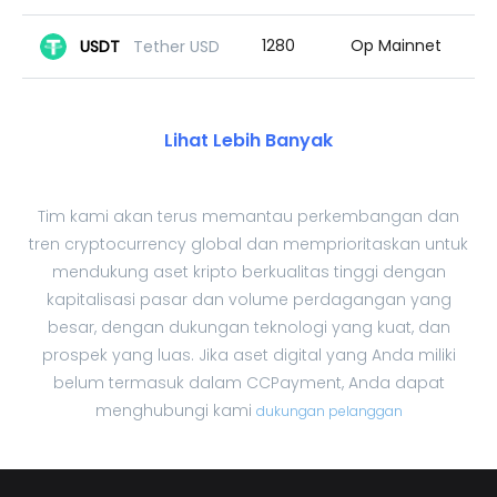
1280
Op Mainnet
USDT
Tether USD
Lihat Lebih Banyak
Tim kami akan terus memantau perkembangan dan
tren cryptocurrency global dan memprioritaskan untuk
mendukung aset kripto berkualitas tinggi dengan
kapitalisasi pasar dan volume perdagangan yang
besar, dengan dukungan teknologi yang kuat, dan
prospek yang luas. Jika aset digital yang Anda miliki
belum termasuk dalam CCPayment, Anda dapat
menghubungi kami
dukungan pelanggan