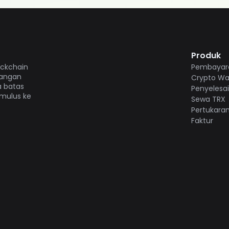
Produk
ockchain
Pembayara
gangan
Crypto Wal
a batas
Penyelesa
 mulus ke
Sewa TRX
Pertukara
Faktur