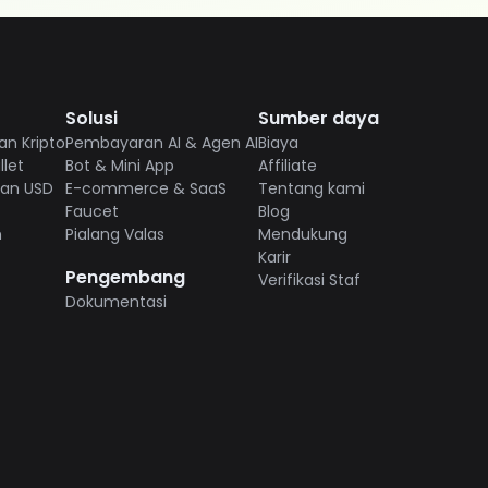
Solusi
Sumber daya
n Kripto
Pembayaran AI & Agen AI
Biaya
let
Bot & Mini App
Affiliate
ian USD
E-commerce & SaaS
Tentang kami
Faucet
Blog
n
Pialang Valas
Mendukung
Karir
Pengembang
Verifikasi Staf
Dokumentasi