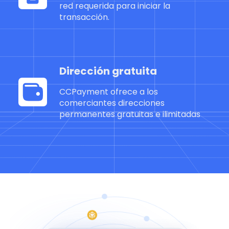
red requerida para iniciar la
transacción.
Dirección gratuita
CCPayment ofrece a los
comerciantes direcciones
permanentes gratuitas e ilimitadas