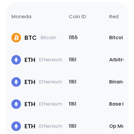
Moneda
Coin ID
Red
BTC
Bitcoin
1155
Bitcoin
ETH
Ethereum
1161
Arbitrum 
ETH
Ethereum
1161
Binance S
ETH
Ethereum
1161
Base Bloc
ETH
Ethereum
1161
Op Mainn