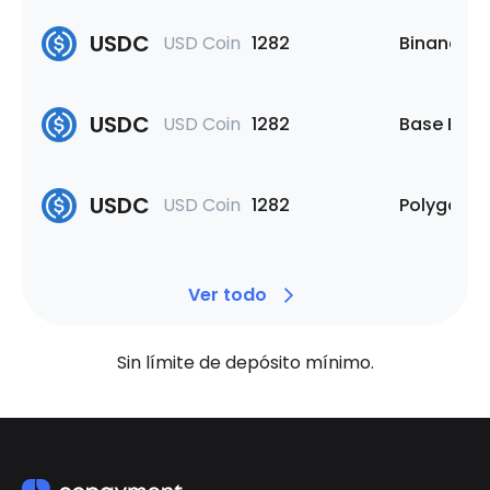
USDC
USD Coin
1282
Binance S
USDC
USD Coin
1282
Base Bloc
USDC
USD Coin
1282
Polygon
Ver todo
Sin límite de depósito mínimo.