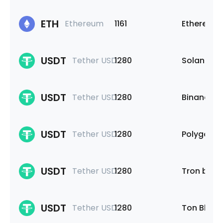
ETH
Ethereum
1161
Ethereum
USDT
Tether USD
1280
Solana
USDT
Tether USD
1280
Binance S
USDT
Tether USD
1280
Polygon
USDT
Tether USD
1280
Tron bloc
USDT
Tether USD
1280
Ton Block