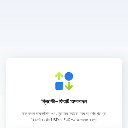
ক্রিপ্টো-ফিয়াট অদলবদল
দক্ষ সম্পদ ব্যবস্থাপনা এবং ব্যবহারে সহায়তা করে আপনার প্রাপ্ত
ক্রিপ্টোকারেন্সি USD বা EUR-এ অদলবদল করুন।