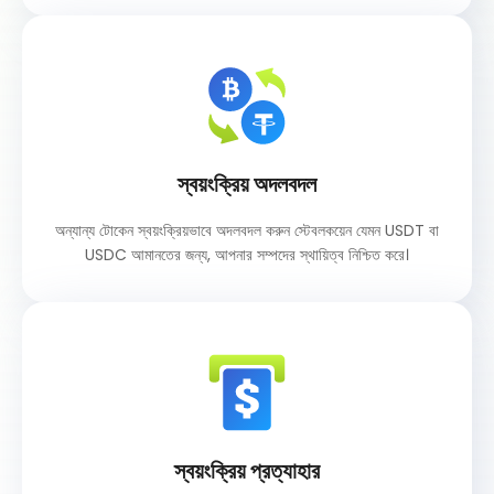
স্বয়ংক্রিয় অদলবদল
অন্যান্য টোকেন স্বয়ংক্রিয়ভাবে অদলবদল করুন স্টেবলকয়েন যেমন USDT বা
USDC আমানতের জন্য, আপনার সম্পদের স্থায়িত্ব নিশ্চিত করে।
স্বয়ংক্রিয় প্রত্যাহার