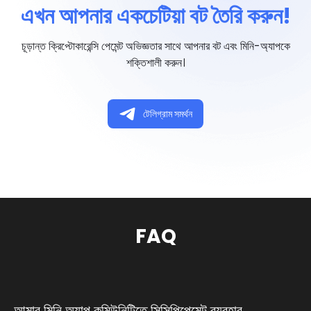
এখন আপনার একচেটিয়া বট তৈরি করুন!
চূড়ান্ত ক্রিপ্টোকারেন্সি পেমেন্ট অভিজ্ঞতার সাথে আপনার বট এবং মিনি-অ্যাপকে
শক্তিশালী করুন।
টেলিগ্রাম সমর্থন
FAQ
আমার মিনি অ্যাপ কমিউনিটিতে সিসিপিপেমেন্ট ব্যবহার