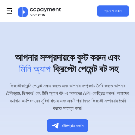
প্রবেশ করুন
আপনার সম্প্রদায়কে বুস্ট করুন এবং
মিনি অ্যাপ
ক্রিপ্টো পেমেন্ট বট সহ
ক্রিপ্টোকারেন্সি পেমেন্ট সক্ষম করতে এবং আপনার সম্প্রদায় তৈরি করতে আপনার
টেলিগ্রাম, ডিসকর্ড এবং মিনি অ্যাপ বট-এ আমাদের API একত্রিত করুন। আমাদের
সমাধান অর্থপ্রদানের সুবিধা বাড়ায় এবং একটি প্রাণবন্ত ক্রিপ্টো সম্প্রদায় তৈরি
করতে সাহায্য করে।
টেলিগ্রাম সমর্থন