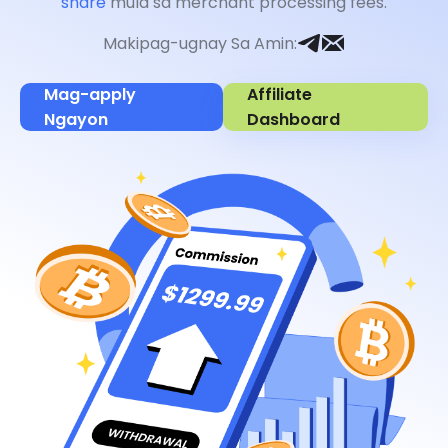
share
mula sa merchant processing fees.
Makipag-ugnay Sa Amin
:
Mag-apply
Affiliate
Ngayon
Dashboard