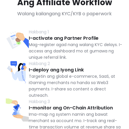
Ang Affiliate Workflow
Walang kailangang KYC/KYB o paperwork
Hakbang 1
I-activate ang Partner Profile
Mag-register agad nang walang KYC delays. I-
access ang dashboard mo at gumawa ng
unique referral link.
Hakbang 2
I-deploy ang Iyong Link
Targetin ang global e-commerce, SaaS, at
iGaming merchants na handa sa Web3
payments. I-share sa content o direct
outreach.
Hakbang 3
I-monitor ang On-Chain Attribution
Ima-map ng system namin ang bawat
merchant sa account mo. I-track ang real-
time transaction volume at revenue share sa