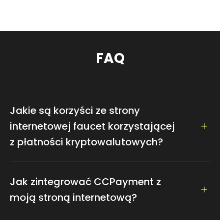
FAQ
Jakie są korzyści ze strony
internetowej faucet korzystającej
z płatności kryptowalutowych?
Transakcje kryptowalutowe często wiążą się z
niższymi opłatami w porównaniu z tradycyjnymi
Jak zintegrować CCPayment z
metodami płatności, dzięki czemu właściciele witryn
moją stroną internetową?
internetowych mogą w opłacalny sposób
dystrybuować niewielkie nagrody.