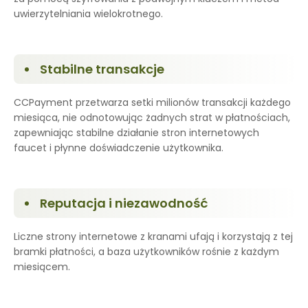
uwierzytelniania wielokrotnego.
Stabilne transakcje
CCPayment przetwarza setki milionów transakcji każdego
miesiąca, nie odnotowując żadnych strat w płatnościach,
zapewniając stabilne działanie stron internetowych
faucet i płynne doświadczenie użytkownika.
Reputacja i niezawodność
Liczne strony internetowe z kranami ufają i korzystają z tej
bramki płatności, a baza użytkowników rośnie z każdym
miesiącem.