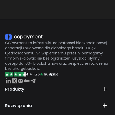
CCPayment zapewnia programistom łatwą do
Oferując płatności w kryptowalutach, strony
zintegrowania metodę i kompleksowy przewodnik dla
internetowe z kranami mogą przyciągać
użytkownika dotyczący integracji. Prosimy o
użytkowników z całego świata, zwiększając swój
zapoznanie się z
zasięg i bazę użytkowników.
https://ccpayment.com/api/doc/?
Krany kryptowalutowe mogą mieć mniej
en#introduction
wymogów regulacyjnych i zgodności w porównaniu z
CCPayment to infrastruktura płatności blockchain nowej
tradycyjnymi usługami finansowymi, zmniejszając
generacji zbudowana dla globalnego handlu. Dzięki
obciążenie administracyjne dla właścicieli witryn.
ujednoliconemu API wspieranemu przez AI pomagamy
firmom skalować się bez ograniczeń, uzyskać płynny
dostęp do 100+ blockchainów oraz bezpieczne rozliczenia
bez chargebacków.
4.4
na 5
Trustpilot
Produkty
Rozwiązania