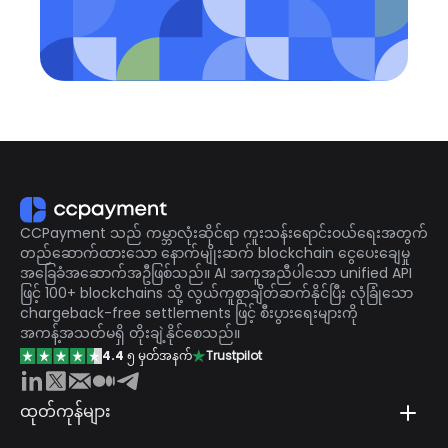
CCPayment သည် ကမ္ဘာလုံးဆိုင်ရာ ကူးသန်းရောင်းဝယ်ရေးအတွက်
တည်ဆောက်ထားသော နောက်မျိုးဆက် blockchain ငွေပေးချေမှု
အခြေခံအဆောက်အဦဖြစ်သည်။ AI အကူအညီပါသော unified API
ဖြင့် 100+ blockchains သို့ လွယ်ကူစွာချိတ်ဆက်နိုင်ပြီး လုံခြုံသော
chargeback-free settlements ဖြင့် စီးပွားရေးများကို
အကန့်အသတ်မရှိ တိုးချဲ့နိုင်စေသည်။
4.4
၅ မှတ်အနက်
Trustpilot
ထုတ်ကုန်များ