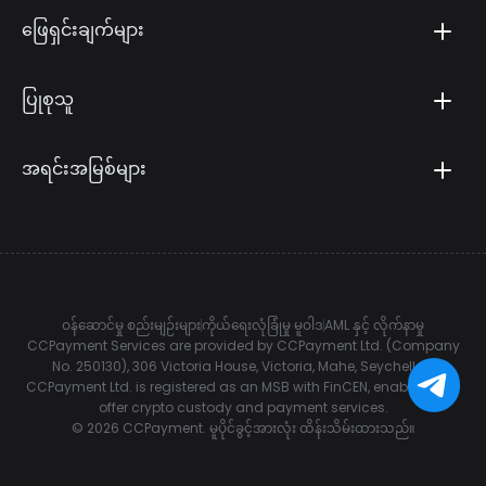
ဖြေရှင်းချက်များ
ပြုစုသူ
အရင်းအမြစ်များ
ဝန်ဆောင်မှု စည်းမျဉ်းများ
ကိုယ်ရေးလုံခြုံမှု မူဝါဒ
AML နှင့် လိုက်နာမှု
CCPayment Services are provided by CCPayment Ltd. (Company
No. 250130), 306 Victoria House, Victoria, Mahe, Seychelles.
CCPayment Ltd. is registered as an MSB with FinCEN, enabling it to
offer crypto custody and payment services.
©
2026
CCPayment.
မူပိုင်ခွင့်အားလုံး ထိန်းသိမ်းထားသည်။