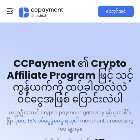
လော့ဂ်အင်
CCPayment ၏ Crypto
Affiliate Program ဖြင့် သင့်
ကွန်ယက်ကို ထပ်ခါတလဲလဲ
ဝင်ငွေအဖြစ် ပြောင်းလဲပါ
ကမ္ဘာ့ဦးဆောင် crypto payment gateway နှင့် ပူးပေါင်း
ပြီး
ပုံသေ 15% ဝင်ငွေခွဲဝေမှု ရယူပါ
merchant processing
fee များမှ။