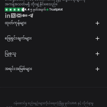
အကန့်အသတ်မရှိ တိုးချဲ့နိုင်စေသည်။
4.4
၅ မှတ်အနက်
Trustpilot
ထုတ်ကုန်များ
ဖြေရှင်းချက်များ
ပြုစုသူ
အရင်းအမြစ်များ
ဝန်ဆောင်မှု စည်းမျဉ်းများ
ကိုယ်ရေးလုံခြုံမှု မူဝါဒ
AML နှင့် လိုက်နာမှု