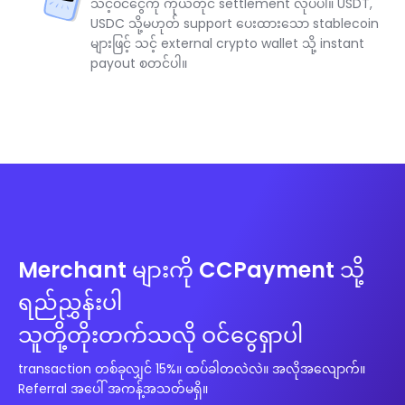
သင့်ဝင်ငွေကို ကိုယ်တိုင် settlement လုပ်ပါ။ USDT,
USDC သို့မဟုတ် support ပေးထားသော stablecoin
များဖြင့် သင့် external crypto wallet သို့ instant
payout စတင်ပါ။
Merchant များကို CCPayment သို့
ရည်ညွှန်းပါ
သူတို့တိုးတက်သလို ဝင်ငွေရှာပါ
transaction တစ်ခုလျှင် 15%။ ထပ်ခါတလဲလဲ။ အလိုအလျောက်။
Referral အပေါ် အကန့်အသတ်မရှိ။