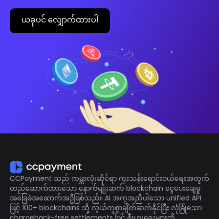
ယခုပင် လျှောက်ထားပါ
CCPayment သည် ကမ္ဘာလုံးဆိုင်ရာ ကူးသန်းရောင်းဝယ်ရေးအတွက်
တည်ဆောက်ထားသော နောက်မျိုးဆက် blockchain ငွေပေးချေမှု
အခြေခံအဆောက်အဦဖြစ်သည်။ AI အကူအညီပါသော unified API
ဖြင့် 100+ blockchains သို့ လွယ်ကူစွာချိတ်ဆက်နိုင်ပြီး လုံခြုံသော
chargeback-free settlements ဖြင့် စီးပွားရေးများကို