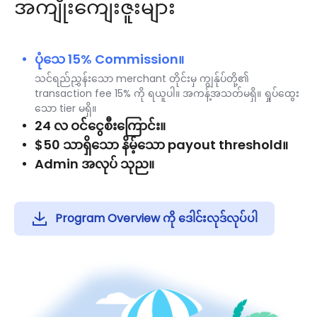
အကျိုးကျေးဇူးများ
ပုံသေ 15% Commission။
သင်ရည်ညွှန်းသော merchant တိုင်းမှ ကျွန်ုပ်တို့၏
transaction fee 15% ကို ရယူပါ။ အကန့်အသတ်မရှိ။ ရှုပ်ထွေး
သော tier မရှိ။
24 လ ဝင်ငွေစီးကြောင်း။
$50 သာရှိသော နိမ့်သော payout threshold။
Admin အလုပ် သုည။
Program Overview ကို ဒေါင်းလုဒ်လုပ်ပါ