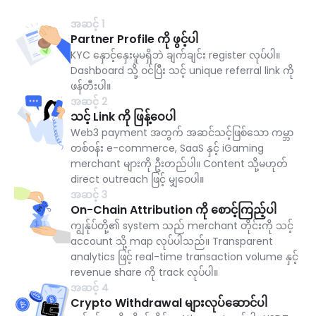
အဆင့် 1
Partner Profile ကို ဖွင့်ပါ
KYC နှောင့်နှေးမှုမရှိဘဲ ချက်ချင်း register လုပ်ပါ။
Dashboard သို့ ဝင်ပြီး သင့် unique referral link ကို
ဖန်တီးပါ။
အဆင့် 2
သင့် Link ကို ဖြန့်ဝေပါ
Web3 payment အတွက် အဆင်သင့်ဖြစ်သော ကမ္ဘာ
တစ်ဝန်း e-commerce, SaaS နှင့် iGaming
merchant များကို ဦးတည်ပါ။ Content သို့မဟုတ်
direct outreach ဖြင့် မျှဝေပါ။
အဆင့် 3
On-Chain Attribution ကို စောင့်ကြည့်ပါ
ကျွန်ုပ်တို့၏ system သည် merchant တိုင်းကို သင့်
account သို့ map လုပ်ပါသည်။ Transparent
analytics ဖြင့် real-time transaction volume နှင့်
revenue share ကို track လုပ်ပါ။
အဆင့် 4
Crypto Withdrawal များလုပ်ဆောင်ပါ