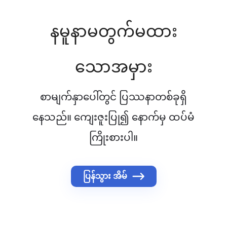
နမူနာမတွက်မထား
သောအမှား
စာမျက်နှာပေါ်တွင် ပြဿနာတစ်ခုရှိ
နေသည်။ ကျေးဇူးပြု၍ နောက်မှ ထပ်မံ
ကြိုးစားပါ။
ပြန်သွား အိမ်