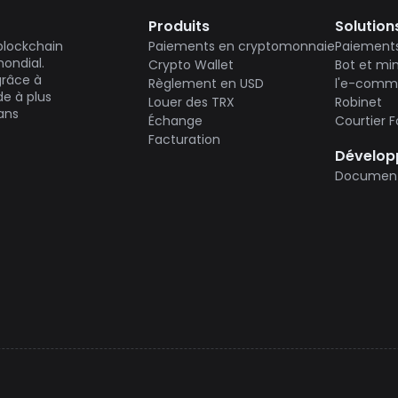
Produits
Solution
blockchain
Paiements en cryptomonnaie
Paiements 
ondial.
Crypto Wallet
Bot et min
grâce à
Règlement en USD
l'e-comme
de à plus
Louer des TRX
Robinet
ans
Échange
Courtier F
Facturation
Dévelop
Document