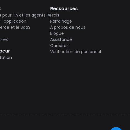
s
Ressources
pour l’IA et les agents IA
Frais
i-application
Parrainage
rce et le SaaS
À propos de nous
Blogue
orex
Assistance
Carrières
peur
Vérification du personnel
ation