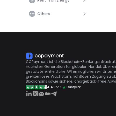
Rent Tron Energy
Funds
Risky Payments Guide
Others
Transaction
Risky Address Guide
Rent Tron Energy
Risk-Funds Processing Fees
TestNet
Affiliate Program
Other
CCPayment ist die Blockchain-Zahlungsinfrastruk
nächsten Generation für globalen Handel. Über ei
gestützte einheitliche API ermöglichen wir Unte
grenzenloses Wachstum, nahtlosen Zugang zu üb
Blockchains sowie sichere, chargeback-freie Abw
4.4
von 5
Trustpilot