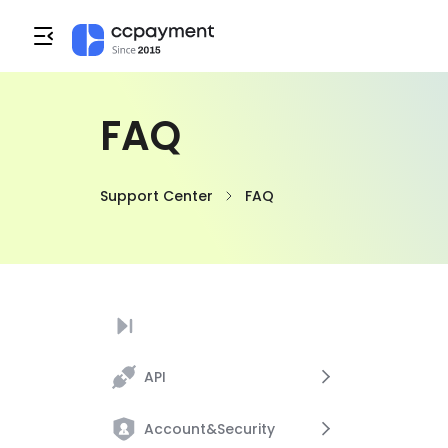
FAQ
Support Center
FAQ
API
Account&Security
API Key