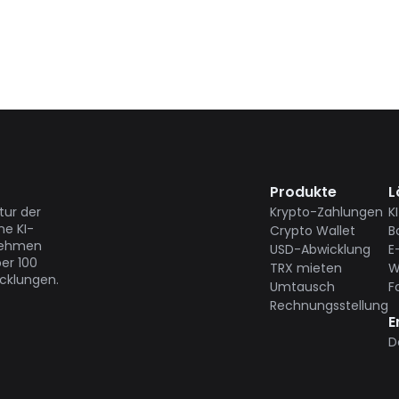
Produkte
L
tur der
Krypto-Zahlungen
K
ne KI-
Crypto Wallet
B
rnehmen
USD-Abwicklung
E
er 100
TRX mieten
W
icklungen.
Umtausch
F
Rechnungsstellung
E
D