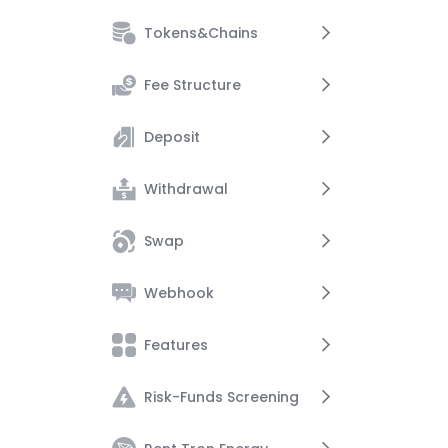
Tokens&Chains
Account Management
Fee Structure
Security
Supported Tokens
Deposit
Supported Chains
Service Fee
Withdrawal
Network Fee
Deposit Guide
Swap
Crypto Deposit
Withdrawal Guide
Webhook
Crypto Withdrawal
Crypto Swap
Features
Webhook Notifications
Risk-Funds Screening
Resend Webhook
USD Settlement