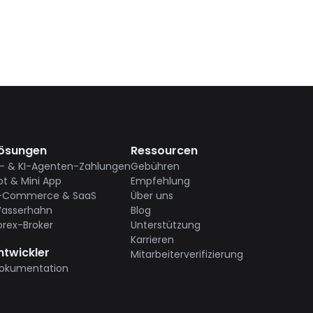
ösungen
Ressourcen
I- & KI-Agenten-Zahlungen
Gebühren
ot & Mini App
Empfehlung
-Commerce & SaaS
Über uns
asserhahn
Blog
orex-Broker
Unterstützung
Karrieren
ntwickler
Mitarbeiterverifizierung
okumentation