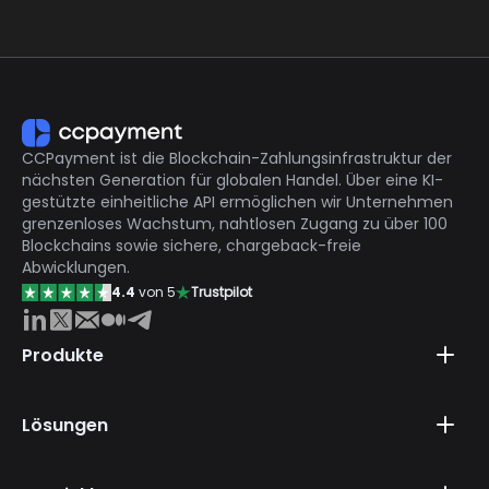
mit der Ihre Kunden mit Dutzenden von
verschiedenen Münzen bezahlen können. Wir
wandeln diese Zahlungen automatisch in stabile
Münzen um, die Sie dann Ihren Kunden gutschreiben
können.
CCPayment ist die Blockchain-Zahlungsinfrastruktur der
nächsten Generation für globalen Handel. Über eine KI-
gestützte einheitliche API ermöglichen wir Unternehmen
grenzenloses Wachstum, nahtlosen Zugang zu über 100
Blockchains sowie sichere, chargeback-freie
Abwicklungen.
4.4
von 5
Trustpilot
Produkte
Lösungen