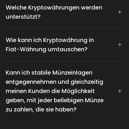
Welche Kryptowährungen werden
unterstützt?
Über 100 aktuelle Kryptowährungen werden als
Zahlungsmittel unterstützt, darunter Bitcoin,
Wie kann ich Kryptowährung in
Ethereum, Dogecoin, Litecoin, Tether...
Fiat-Währung umtauschen?
Wir unterstützen den Umtausch in eine Fiat-
Währung, auf die Sie leicht zugreifen können, indem
Kann ich stabile Münzeinlagen
Sie die Währung und den Betrag festlegen.
entgegennehmen und gleichzeitig
meinen Kunden die Möglichkeit
geben, mit jeder beliebigen Münze
zu zahlen, die sie haben?
Ja, CCPayment bietet eine leistungsstarke Swap-API,