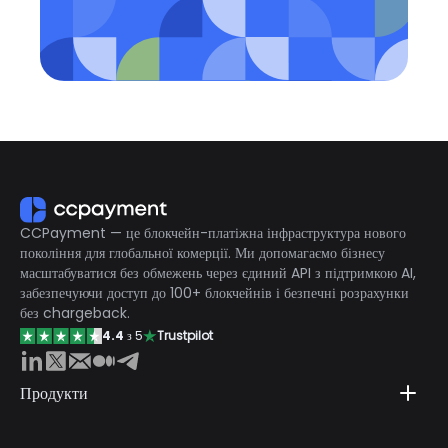
CCPayment — це блокчейн-платіжна інфраструктура нового
покоління для глобальної комерції. Ми допомагаємо бізнесу
масштабуватися без обмежень через єдиний API з підтримкою AI,
забезпечуючи доступ до 100+ блокчейнів і безпечні розрахунки
без chargeback.
4.4
з 5
Trustpilot
Продукти