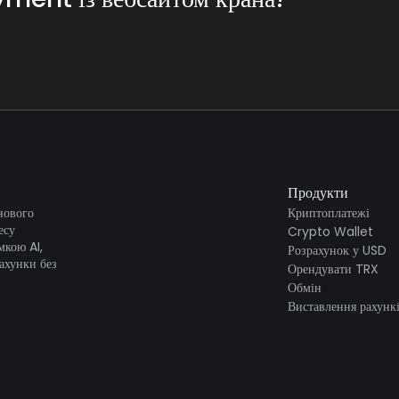
и кранів можуть залучати користувачів з усього світу, розширюючи свій 
е нормативних вимог і вимог щодо відповідності у порівнянні з трад
грації метод і вичерпний посібник для користувача щодо інтеграції. Бу
власників вебсайтів.
?en#introduction
Продукти
нового
Криптоплатежі
есу
Crypto Wallet
мкою AI,
Розрахунок у USD
ахунки без
Орендувати TRX
Обмін
Виставлення рахунк