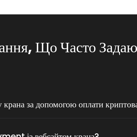
ання, Що Часто Задаю
ту крана за допомогою оплати крипто
ь нижчу комісію як (коли) порівняти з традиційними способами оплати,
од.
ment із вебсайтом крана?