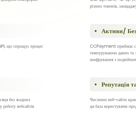
різних токенів, заощаджу
Активи/ Бе
API, що спрощує процес
CCPayment приймає ста
темпуруванню даних та з
шифрування з подвійним 
Репутація т
сяця без жодних
Численні веб-сайти кран
у роботу вебсайтів
ця база користувачів пр