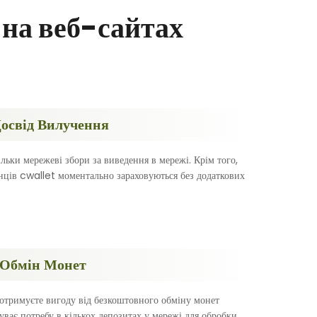
на веб-сайтах
освід Вилучення
ільки мережеві збори за виведення в мережі. Крім того,
нців cwallet моментально зараховуються без додаткових
 Обмін Монет
 отримуєте вигоду від безкоштовного обміну монет
є потребу в кількох депозитах у мережі для обробки