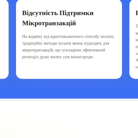
Відсутність Підтримки
Мікротранзакцій
Т
к
На відміну від криптовалютного способу оплати,
і
традиційні методи оплати менш підходять для
п
мікротранзакцій, що ускладнює ефективний
з
розподіл дуже малих сум винагороди.
А
о