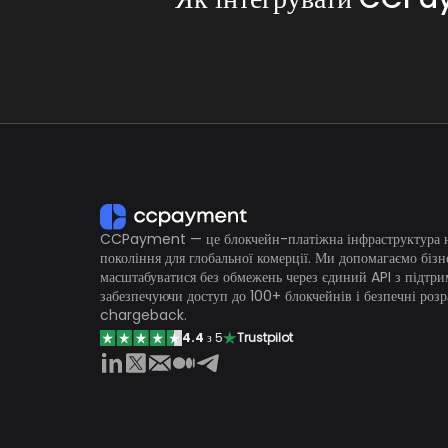
Пропонуючи криптовалютні платежі, сайт
Криптовалютні крани можуть мати менш
CCPayment надає розробникам простий в інте
зменшує адміністративне навантаження на 
https://ccpayment.com/api/doc/
CCPayment — це блокчейн-платіжна інфраструктура 
покоління для глобальної комерції. Ми допомагаємо бізн
масштабуватися без обмежень через єдиний API з підтри
забезпечуючи доступ до 100+ блокчейнів і безпечні розр
chargeback.
4.4
з 5
Trustpilot