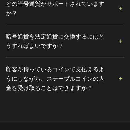
どの暗号通貨がサポートされています
か？
Bitcoin、Ethereum、Dogecoin、Litecoin、Tetherな
ど、100種類以上のトレンドの暗号通貨が決済に対応してい
暗号通貨を法定通貨に交換するにはど
ます...
うすればよいですか？
通貨と金額を設定することで、簡単にアクセスできる法定通
貨への交換をサポートしています。
顧客が持っているコインで支払えるよ
うにしながら、ステーブルコインの入
金を受け取ることはできますか？
はい、CCPayment は、顧客が数十種類の異なるコインで
支払うことができる強力なスワップ API を提供しています。
これらの支払いは自動的にステーブルコインに変換され、顧
客にクレジットとして提供することができます。