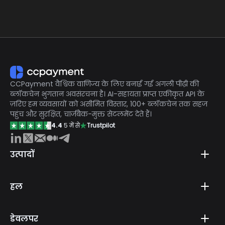
हां, CCPayment एक शक्तिशाली स्वैप एपीआई प्रदान करता है
जो आपके ग्राहकों को दर्जनों विभिन्न सिक्कों के साथ भुगतान
करने की अनुमति देता है। हम स्वचालित रूप से इन भुगतानों को
स्थिर सिक्कों में परिवर्तित कर देंगे, जिन्हें आप अपने ग्राहकों को
क्रेडिट कर सकते हैं।
CCPayment वैश्विक वाणिज्य के लिए बनाई गई अगली पीढ़ी की
ब्लॉकचेन भुगतान अवसंरचना है। AI-सहायता प्राप्त एकीकृत API के
ज़रिए हम व्यवसायों को असीमित विस्तार, 100+ ब्लॉकचेन तक सहज
पहुंच और सुरक्षित, चार्जबैक-मुक्त सेटलमेंट देते हैं।
4.4
5 में से
Trustpilot
उत्पादों
हल
डेवलपर