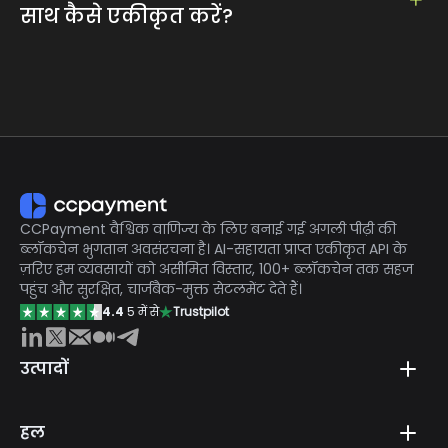
साथ कैसे एकीकृत करें?
हमारे एपीआई को आपके टेलीग्राम और आपके मिनी ऐप में
एकीकृत करना आसान है। विवरण के लिए हमारे दस्तावेज़ की
जांच करने के लिए यहां क्लिक करें:
https://ccpayment.com/api/doc/?en#introduction
यदि आपको अधिक सहायता की आवश्यकता है, तो कृपया
Telegram: पर हमारे ग्राहक विशेषज्ञ से संपर्क
करें
https://t.me/CCPaymentSupportBot
CCPayment वैश्विक वाणिज्य के लिए बनाई गई अगली पीढ़ी की
ब्लॉकचेन भुगतान अवसंरचना है। AI-सहायता प्राप्त एकीकृत API के
ज़रिए हम व्यवसायों को असीमित विस्तार, 100+ ब्लॉकचेन तक सहज
पहुंच और सुरक्षित, चार्जबैक-मुक्त सेटलमेंट देते हैं।
4.4
5 में से
Trustpilot
उत्पादों
हल