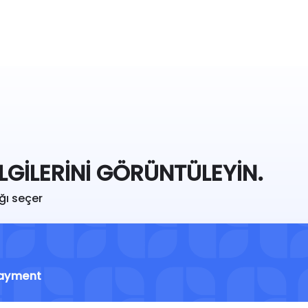
ILGILERINI GÖRÜNTÜLEYIN.
ğı seçer
ayment