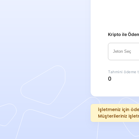
Kripto ile Öde
Tahmini ödeme t
0
İşletmeniz için öde
Müşterileriniz işl