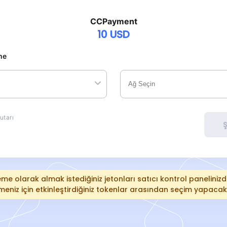
CCPayment
10
USD
me
utarı
Ş
me olarak almak istediğiniz jetonları satıcı kontrol panelinizde
etmeniz için etkinleştirdiğiniz tokenlar arasından seçim yapacak